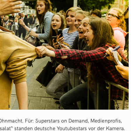
 Ohnmacht. Für: Superstars on Demand, Medienprofis,
elsalat“ standen deutsche Youtubestars vor der Kamera.