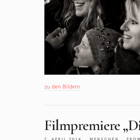
zu den Bildern
Filmpremiere „D
7. APRIL 2014
MENSCHEN
PRO