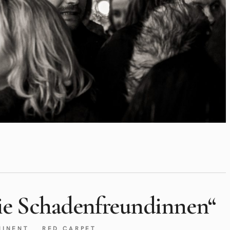
ie Schadenfreundinnen“
MINENT
RED CARPET